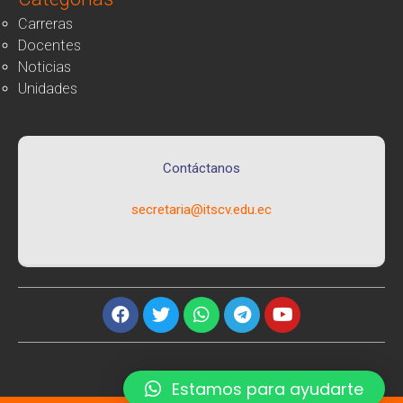
Carreras
Docentes
Noticias
Unidades
Contáctanos
secretaria@itscv.edu.ec
Contacta con el coordinador
de la carrera
Estamos para ayudarte