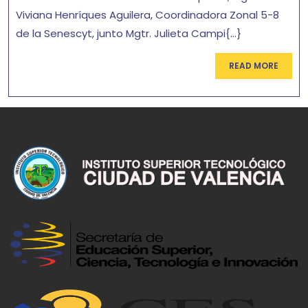
Viviana Henríques Aguilera, Coordinadora Zonal 5-8
de la Senescyt, junto Mgtr. Julieta Campi{...}
READ MORE